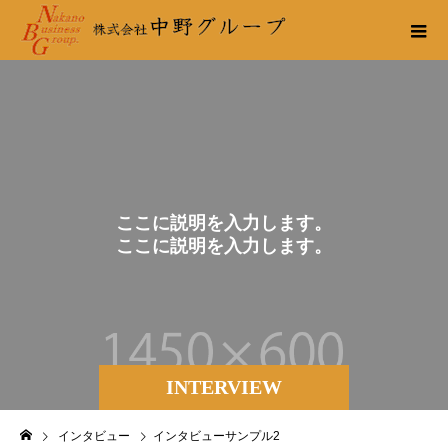
こ
こ
に
説
明
を
入
力
し
ま
す
。
こ
こ
に
説
明
を
入
力
し
ま
す
。
INTERVIEW
インタビュー
インタビューサンプル2